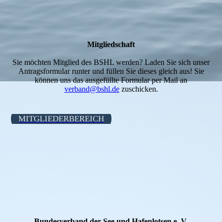
Mitgliedschaft
Sie möchten Mitglied des BSHL werden? Laden Sie sich unser
Antragsformular runter und füllen Sie dieses gleich aus! Sie
können uns das ausgefüllte Formular per Mail an
verband@bshl.de
zuschicken.
MITGLIEDERBEREICH
Bundesverband der See und Hafenlotsen e. V.