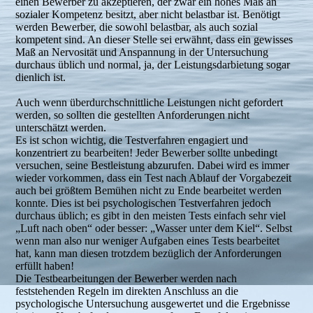
einen Bewerber zu akzeptieren, der zwar ein hohes Maß an
sozialer Kompetenz besitzt, aber nicht belastbar ist. Benötigt
werden Bewerber, die sowohl belastbar, als auch sozial
kompetent sind. An dieser Stelle sei erwähnt, dass ein gewisses
Maß an Nervosität und Anspannung in der Untersuchung
durchaus üblich und normal, ja, der Leistungsdarbietung sogar
dienlich ist.
Auch wenn überdurchschnittliche Leistungen nicht gefordert
werden, so sollten die gestellten Anforderungen nicht
unterschätzt werden.
Es ist schon wichtig, die Testverfahren engagiert und
konzentriert zu bearbeiten! Jeder Bewerber sollte unbedingt
versuchen, seine Bestleistung abzurufen. Dabei wird es immer
wieder vorkommen, dass ein Test nach Ablauf der Vorgabezeit
auch bei größtem Bemühen nicht zu Ende bearbeitet werden
konnte. Dies ist bei psychologischen Testverfahren jedoch
durchaus üblich; es gibt in den meisten Tests einfach sehr viel
„Luft nach oben“ oder besser: „Wasser unter dem Kiel“. Selbst
wenn man also nur weniger Aufgaben eines Tests bearbeitet
hat, kann man diesen trotzdem bezüglich der Anforderungen
erfüllt haben!
Die Testbearbeitungen der Bewerber werden nach
feststehenden Regeln im direkten Anschluss an die
psychologische Untersuchung ausgewertet und die Ergebnisse